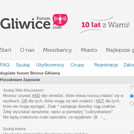
Start
O nas
Mieszkańcy
Miasto
Najlepsze g
FAQ
Szukaj
Użytkownicy
Grupy
Rejestracja
Zalo
dupiate forum Strona Główna
Poszukiwane Zapytanie
Szukaj Słów Kluczowych:
Możesz używać
AND
aby określać, które słowa muszą znaleźć się w
wynikach,
OR
dla tych, które mogą się tam znaleść i
NOT
dla tych,
które nie mogą wystąpić. Znak * zastępuje dowolny ciąg znaków.
Żeby wyszukać wyrażenie, wpisz je pomiędzy
"
cudzysłowiami
"
Nie będą znalezione znaki specialne, za wyjątkiem:
@ . - _
Szukaj Autora: