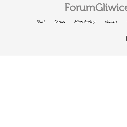
ForumGliwice
Start
O nas
Mieszkańcy
Miasto