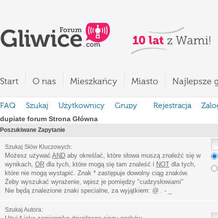
Start
O nas
Mieszkańcy
Miasto
Najlepsze g
FAQ
Szukaj
Użytkownicy
Grupy
Rejestracja
Zalo
dupiate forum Strona Główna
Poszukiwane Zapytanie
Szukaj Słów Kluczowych:
Możesz używać
AND
aby określać, które słowa muszą znaleźć się w
wynikach,
OR
dla tych, które mogą się tam znaleść i
NOT
dla tych,
które nie mogą wystąpić. Znak * zastępuje dowolny ciąg znaków.
Żeby wyszukać wyrażenie, wpisz je pomiędzy
"
cudzysłowiami
"
Nie będą znalezione znaki specialne, za wyjątkiem:
@ . - _
Szukaj Autora: