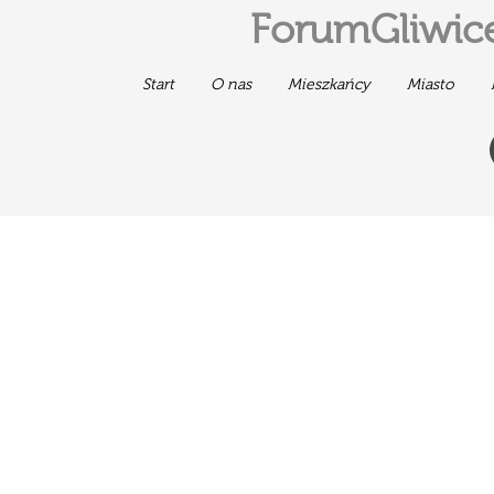
ForumGliwice
Start
O nas
Mieszkańcy
Miasto