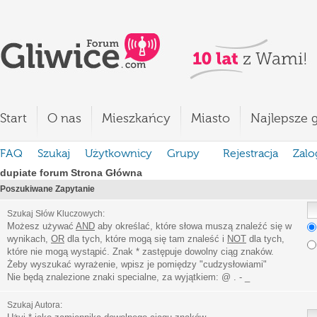
Start
O nas
Mieszkańcy
Miasto
Najlepsze g
FAQ
Szukaj
Użytkownicy
Grupy
Rejestracja
Zalo
dupiate forum Strona Główna
Poszukiwane Zapytanie
Szukaj Słów Kluczowych:
Możesz używać
AND
aby określać, które słowa muszą znaleźć się w
wynikach,
OR
dla tych, które mogą się tam znaleść i
NOT
dla tych,
które nie mogą wystąpić. Znak * zastępuje dowolny ciąg znaków.
Żeby wyszukać wyrażenie, wpisz je pomiędzy
"
cudzysłowiami
"
Nie będą znalezione znaki specialne, za wyjątkiem:
@ . - _
Szukaj Autora: