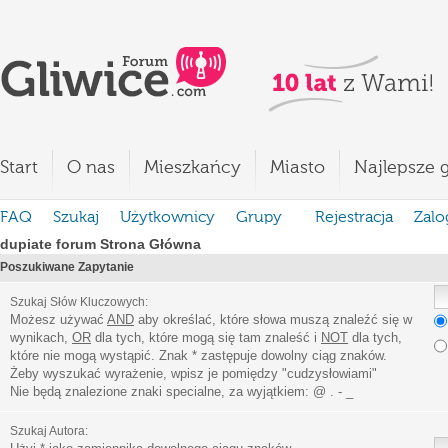
Start
O nas
Mieszkańcy
Miasto
Najlepsze g
FAQ
Szukaj
Użytkownicy
Grupy
Rejestracja
Zalo
dupiate forum Strona Główna
Poszukiwane Zapytanie
Szukaj Słów Kluczowych:
Możesz używać
AND
aby określać, które słowa muszą znaleźć się w
wynikach,
OR
dla tych, które mogą się tam znaleść i
NOT
dla tych,
które nie mogą wystąpić. Znak * zastępuje dowolny ciąg znaków.
Żeby wyszukać wyrażenie, wpisz je pomiędzy
"
cudzysłowiami
"
Nie będą znalezione znaki specialne, za wyjątkiem:
@ . - _
Szukaj Autora: