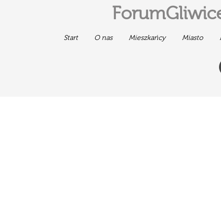
ForumGliwice
Start
O nas
Mieszkańcy
Miasto