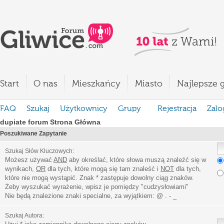
Start
O nas
Mieszkańcy
Miasto
Najlepsze g
FAQ
Szukaj
Użytkownicy
Grupy
Rejestracja
Zalo
dupiate forum Strona Główna
Poszukiwane Zapytanie
Szukaj Słów Kluczowych:
Możesz używać
AND
aby określać, które słowa muszą znaleźć się w
wynikach,
OR
dla tych, które mogą się tam znaleść i
NOT
dla tych,
które nie mogą wystąpić. Znak * zastępuje dowolny ciąg znaków.
Żeby wyszukać wyrażenie, wpisz je pomiędzy
"
cudzysłowiami
"
Nie będą znalezione znaki specialne, za wyjątkiem:
@ . - _
Szukaj Autora: