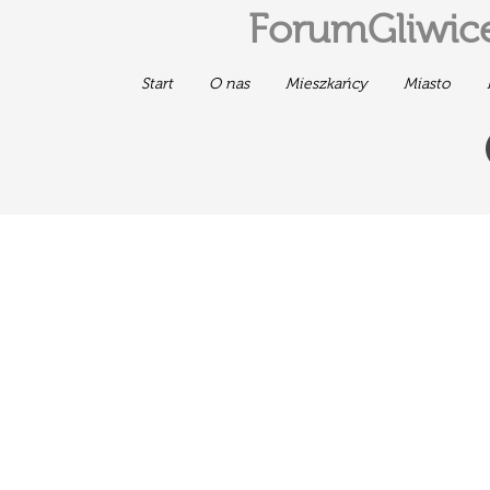
ForumGliwice
Start
O nas
Mieszkańcy
Miasto