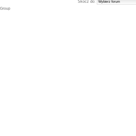
Skocz do:
 Group