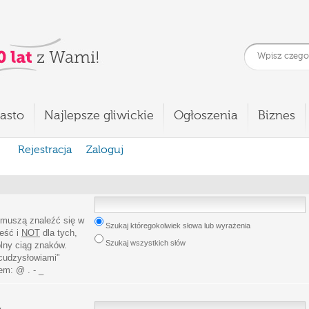
asto
Najlepsze gliwickie
Ogłoszenia
Biznes
Rejestracja
Zaloguj
 muszą znaleźć się w
Szukaj któregokolwiek słowa lub wyrażenia
leść i
NOT
dla tych,
Szukaj wszystkich słów
lny ciąg znaków.
cudzysłowiami
"
iem:
@ . - _