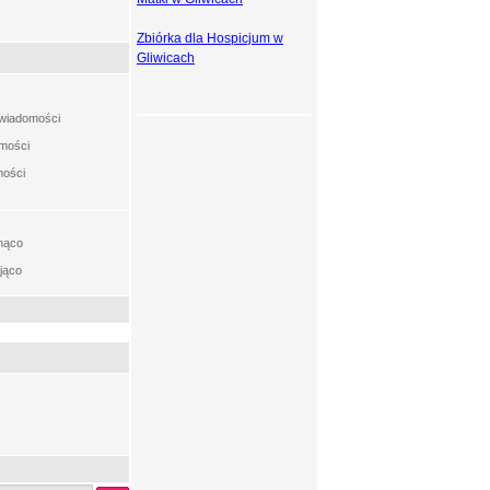
Zbiórka dla Hospicjum w
Gliwicach
t wiadomości
omości
mości
nąco
jąco