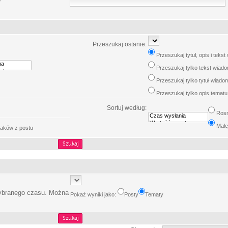
w
Przeszukaj ostanie:
Przeszukaj tytuł, opis i teks
Przeszukaj tylko tekst wiad
Przeszukaj tylko tytuł wiado
Przeszukaj tylko opis tematu
Sortuj według:
Ros
Male
aków z postu
wybranego czasu. Można
Pokaż wyniki jako:
Posty
Tematy