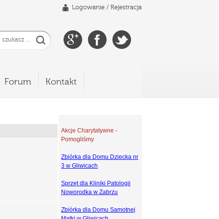
Logowanie
/
Rejestracja
Forum
Kontakt
Akcje Charytatywne -
Pomogliśmy
Zbiórka dla Domu Dziecka nr
3 w Gliwicach
Sprzęt dla Kliniki Patologii
Noworodka w Zabrzu
Zbiórka dla Domu Samotnej
Matki w Gliwicach