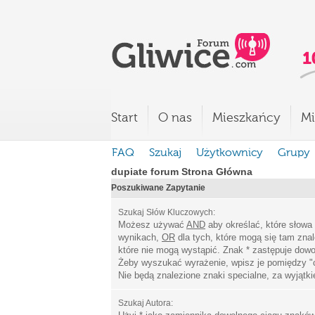
Start
O nas
Mieszkańcy
Mi
FAQ
Szukaj
Użytkownicy
Grupy
dupiate forum Strona Główna
Poszukiwane Zapytanie
Szukaj Słów Kluczowych:
Możesz używać
AND
aby określać, które słowa
wynikach,
OR
dla tych, które mogą się tam zna
które nie mogą wystąpić. Znak * zastępuje dowo
Żeby wyszukać wyrażenie, wpisz je pomiędzy
"
Nie będą znalezione znaki specialne, za wyjątk
Szukaj Autora: