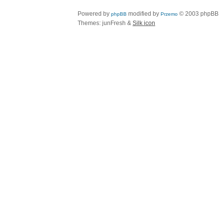
Powered by
modified by
© 2003 phpBB
phpBB
Przemo
Themes: junFresh &
Silk icon