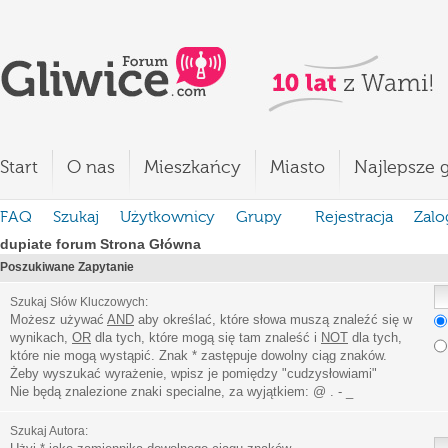
Start
O nas
Mieszkańcy
Miasto
Najlepsze g
FAQ
Szukaj
Użytkownicy
Grupy
Rejestracja
Zalo
dupiate forum Strona Główna
Poszukiwane Zapytanie
Szukaj Słów Kluczowych:
Możesz używać
AND
aby określać, które słowa muszą znaleźć się w
wynikach,
OR
dla tych, które mogą się tam znaleść i
NOT
dla tych,
które nie mogą wystąpić. Znak * zastępuje dowolny ciąg znaków.
Żeby wyszukać wyrażenie, wpisz je pomiędzy
"
cudzysłowiami
"
Nie będą znalezione znaki specialne, za wyjątkiem:
@ . - _
Szukaj Autora: