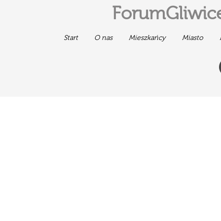
ForumGliwice
Start
O nas
Mieszkańcy
Miasto