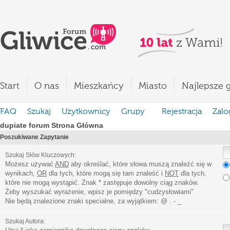
Start
O nas
Mieszkańcy
Miasto
Najlepsze g
FAQ
Szukaj
Użytkownicy
Grupy
Rejestracja
Zalo
dupiate forum Strona Główna
Poszukiwane Zapytanie
Szukaj Słów Kluczowych:
Możesz używać
AND
aby określać, które słowa muszą znaleźć się w
wynikach,
OR
dla tych, które mogą się tam znaleść i
NOT
dla tych,
które nie mogą wystąpić. Znak * zastępuje dowolny ciąg znaków.
Żeby wyszukać wyrażenie, wpisz je pomiędzy
"
cudzysłowiami
"
Nie będą znalezione znaki specialne, za wyjątkiem:
@ . - _
Szukaj Autora: