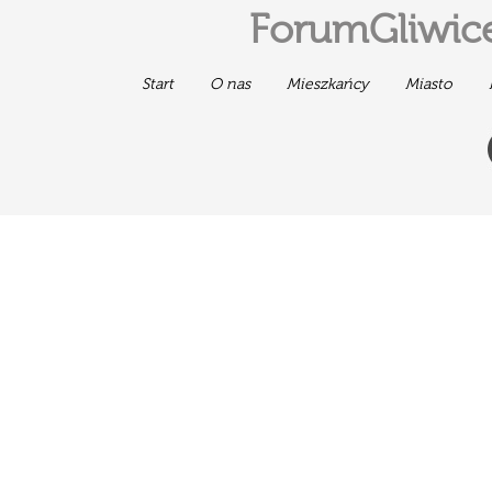
ForumGliwice
Start
O nas
Mieszkańcy
Miasto