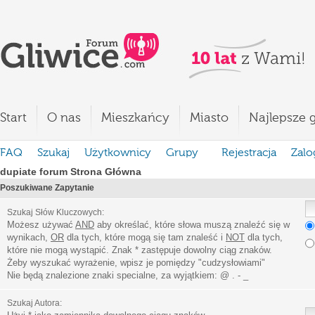
Start
O nas
Mieszkańcy
Miasto
Najlepsze g
FAQ
Szukaj
Użytkownicy
Grupy
Rejestracja
Zalo
dupiate forum Strona Główna
Poszukiwane Zapytanie
Szukaj Słów Kluczowych:
Możesz używać
AND
aby określać, które słowa muszą znaleźć się w
wynikach,
OR
dla tych, które mogą się tam znaleść i
NOT
dla tych,
które nie mogą wystąpić. Znak * zastępuje dowolny ciąg znaków.
Żeby wyszukać wyrażenie, wpisz je pomiędzy
"
cudzysłowiami
"
Nie będą znalezione znaki specialne, za wyjątkiem:
@ . - _
Szukaj Autora: