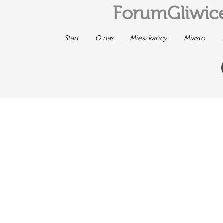
ForumGliwice
Start
O nas
Mieszkańcy
Miasto