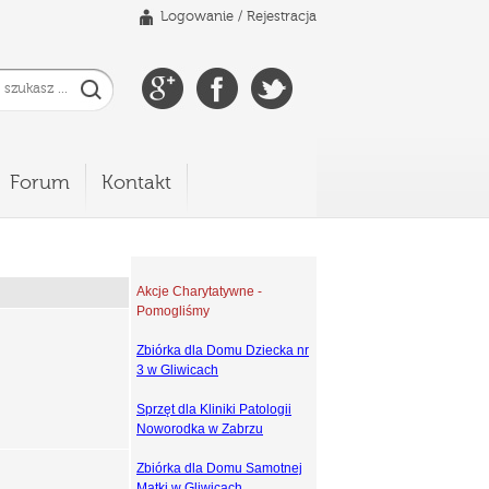
Logowanie
/
Rejestracja
Forum
Kontakt
Akcje Charytatywne -
Pomogliśmy
Zbiórka dla Domu Dziecka nr
3 w Gliwicach
Sprzęt dla Kliniki Patologii
Noworodka w Zabrzu
Zbiórka dla Domu Samotnej
Matki w Gliwicach