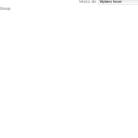
Skocz do:
 Group