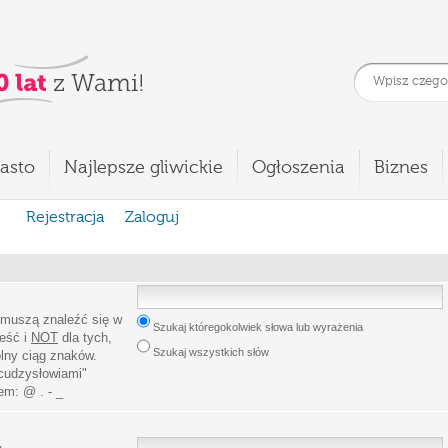
asto
Najlepsze gliwickie
Ogłoszenia
Biznes
Rejestracja
Zaloguj
 muszą znaleźć się w
Szukaj któregokolwiek słowa lub wyrażenia
leść i
NOT
dla tych,
Szukaj wszystkich słów
lny ciąg znaków.
cudzysłowiami
"
iem:
@ . - _