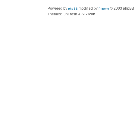
Powered by
modified by
© 2003 phpBB
phpBB
Przemo
Themes: junFresh &
Silk icon