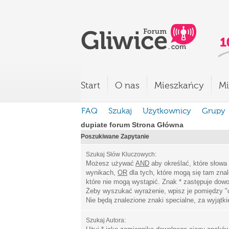
Start
O nas
Mieszkańcy
Mi
FAQ
Szukaj
Użytkownicy
Grupy
dupiate forum Strona Główna
Poszukiwane Zapytanie
Szukaj Słów Kluczowych:
Możesz używać
AND
aby określać, które słowa
wynikach,
OR
dla tych, które mogą się tam zna
które nie mogą wystąpić. Znak * zastępuje dowo
Żeby wyszukać wyrażenie, wpisz je pomiędzy
"
Nie będą znalezione znaki specialne, za wyjątk
Szukaj Autora: