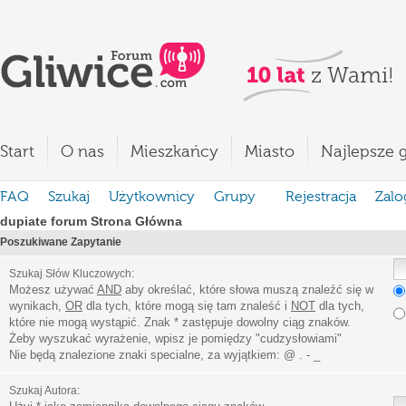
Start
O nas
Mieszkańcy
Miasto
Najlepsze g
FAQ
Szukaj
Użytkownicy
Grupy
Rejestracja
Zalo
dupiate forum Strona Główna
Poszukiwane Zapytanie
Szukaj Słów Kluczowych:
Możesz używać
AND
aby określać, które słowa muszą znaleźć się w
wynikach,
OR
dla tych, które mogą się tam znaleść i
NOT
dla tych,
które nie mogą wystąpić. Znak * zastępuje dowolny ciąg znaków.
Żeby wyszukać wyrażenie, wpisz je pomiędzy
"
cudzysłowiami
"
Nie będą znalezione znaki specialne, za wyjątkiem:
@ . - _
Szukaj Autora: