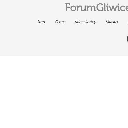
ForumGliwice
Start
O nas
Mieszkańcy
Miasto