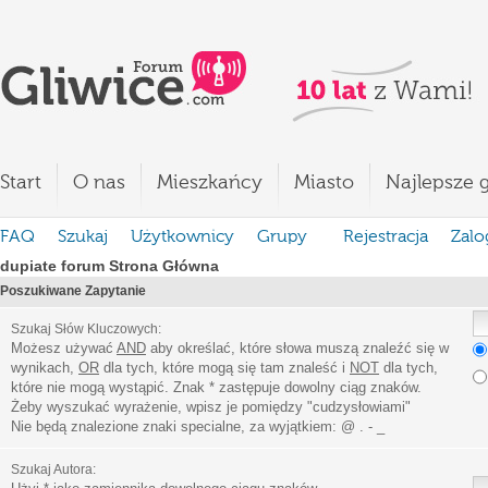
Start
O nas
Mieszkańcy
Miasto
Najlepsze g
FAQ
Szukaj
Użytkownicy
Grupy
Rejestracja
Zalo
dupiate forum Strona Główna
Poszukiwane Zapytanie
Szukaj Słów Kluczowych:
Możesz używać
AND
aby określać, które słowa muszą znaleźć się w
wynikach,
OR
dla tych, które mogą się tam znaleść i
NOT
dla tych,
które nie mogą wystąpić. Znak * zastępuje dowolny ciąg znaków.
Żeby wyszukać wyrażenie, wpisz je pomiędzy
"
cudzysłowiami
"
Nie będą znalezione znaki specialne, za wyjątkiem:
@ . - _
Szukaj Autora: