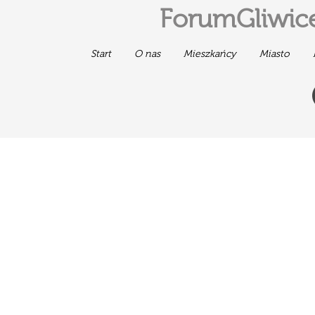
ForumGliwice
Start
O nas
Mieszkańcy
Miasto