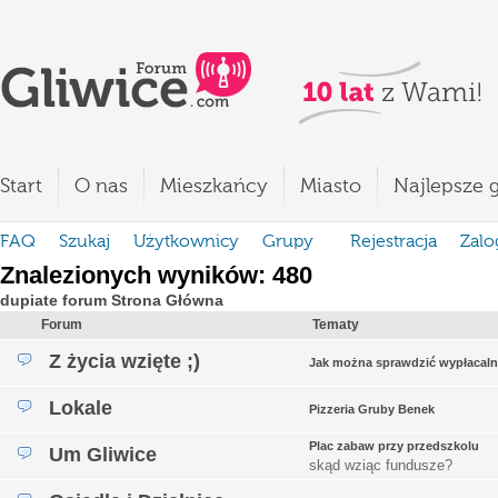
Start
O nas
Mieszkańcy
Miasto
Najlepsze g
FAQ
Szukaj
Użytkownicy
Grupy
Rejestracja
Zalo
Znalezionych wyników: 480
dupiate forum Strona Główna
Forum
Tematy
Z życia wzięte ;)
Jak można sprawdzić wypłacaln
Lokale
Pizzeria Gruby Benek
Plac zabaw przy przedszkolu
Um Gliwice
skąd wziąc fundusze?