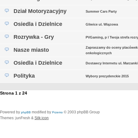
Dział Motoryzacyjny
Summer Cars Party
Osiedla i Dzielnice
Gliwice ul. Wiązowa
Rozrywka - Gry
PVGaming, p l Twoja strefa rozr
Zapraszamy do oceny placówek
Nasze miasto
onkologicznych
Osiedla i Dzielnice
Dostawcy Internetu ul. Marzanki
Polityka
Wybory prezydenckie 2015
Strona
1
z
24
Powered by
modified by
© 2003 phpBB Group
phpBB
Przemo
Themes: junFresh &
Silk icon