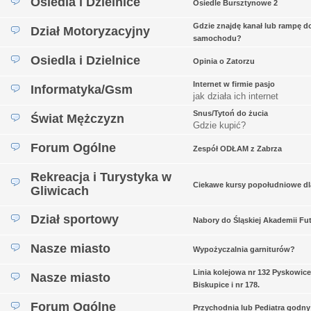
Osiedla i Dzielnice
Osiedle Bursztynowe 2
Gdzie znajdę kanał lub rampę d
Dział Motoryzacyjny
samochodu?
Osiedla i Dzielnice
Opinia o Zatorzu
Internet w firmie pasjo
Informatyka/Gsm
jak działa ich internet
Snus/Tytoń do żucia
Świat Mężczyzn
Gdzie kupić?
Forum Ogólne
Zespół ODŁAM z Zabrza
Rekreacja i Turystyka w
Ciekawe kursy popołudniowe dl
Gliwicach
Dział sportowy
Nabory do Śląskiej Akademii Fu
Nasze miasto
Wypożyczalnia garniturów?
Linia kolejowa nr 132 Pyskowice
Nasze miasto
Biskupice i nr 178.
Forum Ogólne
Przychodnia lub Pediatra godny