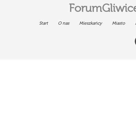
ForumGliwice
Start
O nas
Mieszkańcy
Miasto