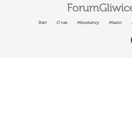
ForumGliwice
Start
O nas
Mieszkańcy
Miasto