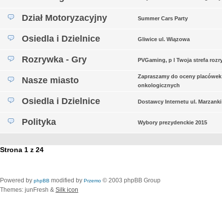
Dział Motoryzacyjny
Summer Cars Party
Osiedla i Dzielnice
Gliwice ul. Wiązowa
Rozrywka - Gry
PVGaming, p l Twoja strefa rozr
Zapraszamy do oceny placówek
Nasze miasto
onkologicznych
Osiedla i Dzielnice
Dostawcy Internetu ul. Marzanki
Polityka
Wybory prezydenckie 2015
Strona
1
z
24
Powered by
modified by
© 2003 phpBB Group
phpBB
Przemo
Themes: junFresh &
Silk icon