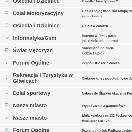
Osiedla i Dzielnice
Osiedle Bursztynowe 2
Gdzie znajdę kanał lub rampę d
Dział Motoryzacyjny
samochodu?
Osiedla i Dzielnice
Opinia o Zatorzu
Internet w firmie pasjo
Informatyka/Gsm
jak działa ich internet
Snus/Tytoń do żucia
Świat Mężczyzn
Gdzie kupić?
Forum Ogólne
Zespół ODŁAM z Zabrza
Rekreacja i Turystyka w
Ciekawe kursy popołudniowe dl
Gliwicach
Dział sportowy
Nabory do Śląskiej Akademii Fu
Nasze miasto
Wypożyczalnia garniturów?
Linia kolejowa nr 132 Pyskowice
Nasze miasto
Biskupice i nr 178.
Forum Ogólne
Przychodnia lub Pediatra godny