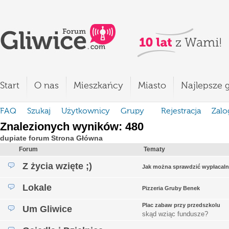
Start
O nas
Mieszkańcy
Miasto
Najlepsze g
FAQ
Szukaj
Użytkownicy
Grupy
Rejestracja
Zalo
Znalezionych wyników: 480
dupiate forum Strona Główna
Forum
Tematy
Z życia wzięte ;)
Jak można sprawdzić wypłacaln
Lokale
Pizzeria Gruby Benek
Plac zabaw przy przedszkolu
Um Gliwice
skąd wziąc fundusze?