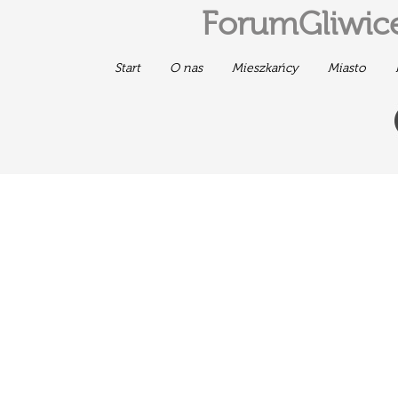
ForumGliwice
Start
O nas
Mieszkańcy
Miasto