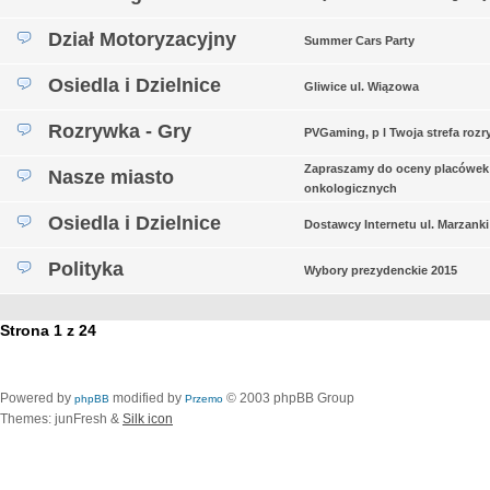
Dział Motoryzacyjny
Summer Cars Party
Osiedla i Dzielnice
Gliwice ul. Wiązowa
Rozrywka - Gry
PVGaming, p l Twoja strefa rozr
Zapraszamy do oceny placówek
Nasze miasto
onkologicznych
Osiedla i Dzielnice
Dostawcy Internetu ul. Marzanki
Polityka
Wybory prezydenckie 2015
Strona
1
z
24
Powered by
modified by
© 2003 phpBB Group
phpBB
Przemo
Themes: junFresh &
Silk icon