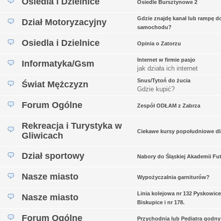
Osiedla i Dzielnice
Osiedle Bursztynowe 2
Gdzie znajdę kanał lub rampę d
Dział Motoryzacyjny
samochodu?
Osiedla i Dzielnice
Opinia o Zatorzu
Internet w firmie pasjo
Informatyka/Gsm
jak działa ich internet
Snus/Tytoń do żucia
Świat Mężczyzn
Gdzie kupić?
Forum Ogólne
Zespół ODŁAM z Zabrza
Rekreacja i Turystyka w
Ciekawe kursy popołudniowe dl
Gliwicach
Dział sportowy
Nabory do Śląskiej Akademii Fu
Nasze miasto
Wypożyczalnia garniturów?
Linia kolejowa nr 132 Pyskowice
Nasze miasto
Biskupice i nr 178.
Forum Ogólne
Przychodnia lub Pediatra godny