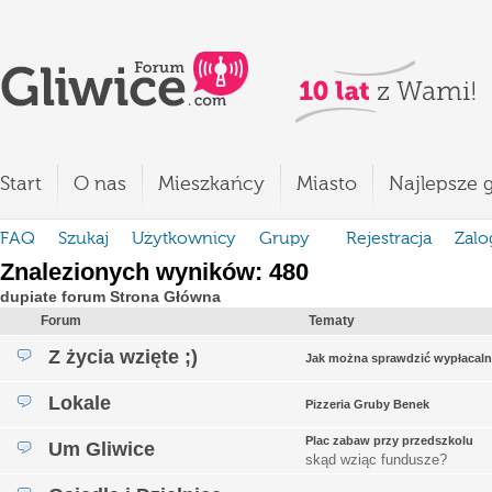
Start
O nas
Mieszkańcy
Miasto
Najlepsze g
FAQ
Szukaj
Użytkownicy
Grupy
Rejestracja
Zalo
Znalezionych wyników: 480
dupiate forum Strona Główna
Forum
Tematy
Z życia wzięte ;)
Jak można sprawdzić wypłacaln
Lokale
Pizzeria Gruby Benek
Plac zabaw przy przedszkolu
Um Gliwice
skąd wziąc fundusze?