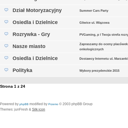
Dział Motoryzacyjny
Summer Cars Party
Osiedla i Dzielnice
Gliwice ul. Wiązowa
Rozrywka - Gry
PVGaming, p l Twoja strefa rozr
Zapraszamy do oceny placówek
Nasze miasto
onkologicznych
Osiedla i Dzielnice
Dostawcy Internetu ul. Marzanki
Polityka
Wybory prezydenckie 2015
Strona
1
z
24
Powered by
modified by
© 2003 phpBB Group
phpBB
Przemo
Themes: junFresh &
Silk icon