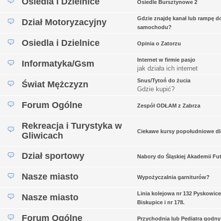
Osiedla i Dzielnice
Osiedle Bursztynowe 2
Gdzie znajdę kanał lub rampę d
Dział Motoryzacyjny
samochodu?
Osiedla i Dzielnice
Opinia o Zatorzu
Internet w firmie pasjo
Informatyka/Gsm
jak działa ich internet
Snus/Tytoń do żucia
Świat Mężczyzn
Gdzie kupić?
Forum Ogólne
Zespół ODŁAM z Zabrza
Rekreacja i Turystyka w
Ciekawe kursy popołudniowe dl
Gliwicach
Dział sportowy
Nabory do Śląskiej Akademii Fu
Nasze miasto
Wypożyczalnia garniturów?
Linia kolejowa nr 132 Pyskowice
Nasze miasto
Biskupice i nr 178.
Forum Ogólne
Przychodnia lub Pediatra godny