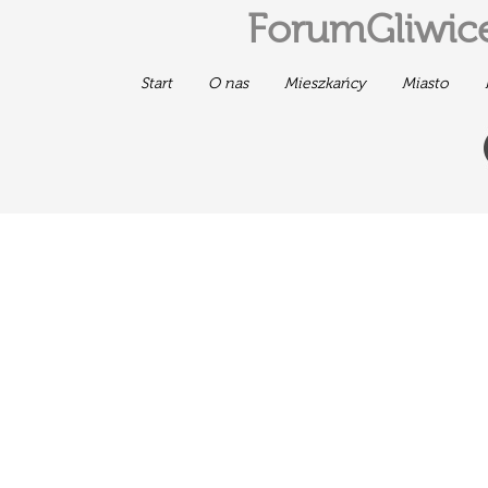
ForumGliwice
Start
O nas
Mieszkańcy
Miasto