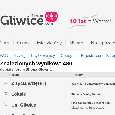
Start
O nas
Mieszkańcy
Miasto
Najlepsze g
FAQ
Szukaj
Użytkownicy
Grupy
Rejestracja
Zalo
Znalezionych wyników: 480
dupiate forum Strona Główna
Forum
Tematy
Z życia wzięte ;)
Jak można sprawdzić wypłacaln
Lokale
Pizzeria Gruby Benek
Plac zabaw przy przedszkolu
Um Gliwice
skąd wziąc fundusze?