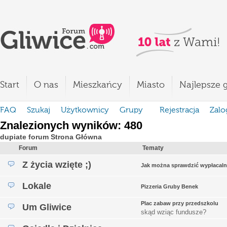
Start
O nas
Mieszkańcy
Miasto
Najlepsze g
FAQ
Szukaj
Użytkownicy
Grupy
Rejestracja
Zalo
Znalezionych wyników: 480
dupiate forum Strona Główna
Forum
Tematy
Z życia wzięte ;)
Jak można sprawdzić wypłacaln
Lokale
Pizzeria Gruby Benek
Plac zabaw przy przedszkolu
Um Gliwice
skąd wziąc fundusze?