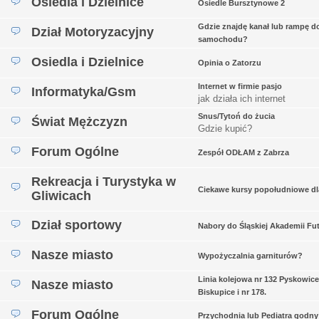
Osiedla i Dzielnice
Osiedle Bursztynowe 2
Gdzie znajdę kanał lub rampę d
Dział Motoryzacyjny
samochodu?
Osiedla i Dzielnice
Opinia o Zatorzu
Internet w firmie pasjo
Informatyka/Gsm
jak działa ich internet
Snus/Tytoń do żucia
Świat Mężczyzn
Gdzie kupić?
Forum Ogólne
Zespół ODŁAM z Zabrza
Rekreacja i Turystyka w
Ciekawe kursy popołudniowe dl
Gliwicach
Dział sportowy
Nabory do Śląskiej Akademii Fu
Nasze miasto
Wypożyczalnia garniturów?
Linia kolejowa nr 132 Pyskowice
Nasze miasto
Biskupice i nr 178.
Forum Ogólne
Przychodnia lub Pediatra godny