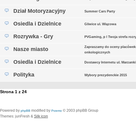
Dział Motoryzacyjny
Summer Cars Party
Osiedla i Dzielnice
Gliwice ul. Wiązowa
Rozrywka - Gry
PVGaming, p l Twoja strefa rozr
Zapraszamy do oceny placówek
Nasze miasto
onkologicznych
Osiedla i Dzielnice
Dostawcy Internetu ul. Marzanki
Polityka
Wybory prezydenckie 2015
Strona
1
z
24
Powered by
modified by
© 2003 phpBB Group
phpBB
Przemo
Themes: junFresh &
Silk icon