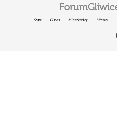
ForumGliwice
Start
O nas
Mieszkańcy
Miasto