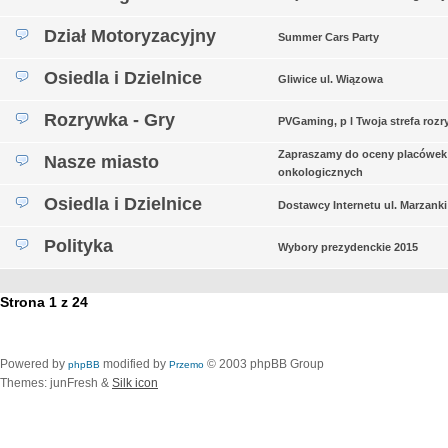
Dział Motoryzacyjny
Summer Cars Party
Osiedla i Dzielnice
Gliwice ul. Wiązowa
Rozrywka - Gry
PVGaming, p l Twoja strefa rozr
Zapraszamy do oceny placówek
Nasze miasto
onkologicznych
Osiedla i Dzielnice
Dostawcy Internetu ul. Marzanki
Polityka
Wybory prezydenckie 2015
Strona
1
z
24
Powered by
modified by
© 2003 phpBB Group
phpBB
Przemo
Themes: junFresh &
Silk icon