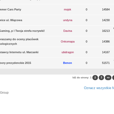
mer Cars Party
mojok
0
14584
wice ul. Wiązowa
undyna
0
14230
aming, p l Twoja strefa rozrywki!
Davina
0
16213
praszamy do oceny placówek
Onkomapa
0
14386
kologicznych
tawcy Internetu ul. Marzanki
ubidragon
0
14167
ory prezydenckie 2015
Benon
0
51571
Idź do strony:
1
2
3
«»
Oznacz wszystkie fo
 Group