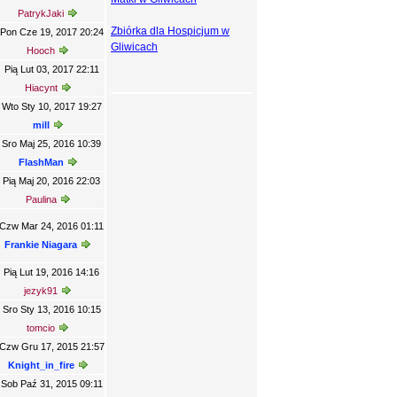
PatrykJaki
Zbiórka dla Hospicjum w
Pon Cze 19, 2017 20:24
Gliwicach
Hooch
Pią Lut 03, 2017 22:11
Hiacynt
Wto Sty 10, 2017 19:27
mill
Sro Maj 25, 2016 10:39
FlashMan
Pią Maj 20, 2016 22:03
Paulina
Czw Mar 24, 2016 01:11
Frankie Niagara
Pią Lut 19, 2016 14:16
jezyk91
Sro Sty 13, 2016 10:15
tomcio
Czw Gru 17, 2015 21:57
Knight_in_fire
Sob Paź 31, 2015 09:11