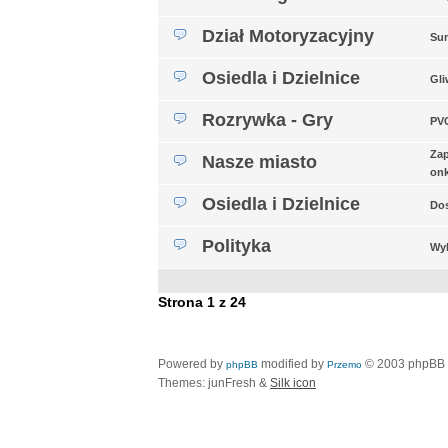
Dział Motoryzacyjny
Sum
Osiedla i Dzielnice
Gli
Rozrywka - Gry
PVG
Za
Nasze miasto
on
Osiedla i Dzielnice
Dos
Polityka
Wyb
Strona
1
z
24
Powered by
modified by
© 2003 phpBB
phpBB
Przemo
Themes: junFresh &
Silk icon