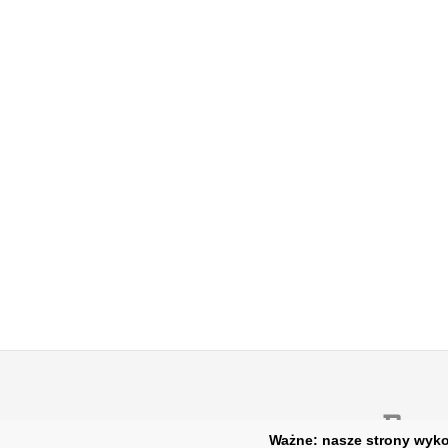
For
Ważne: nasze strony wykor