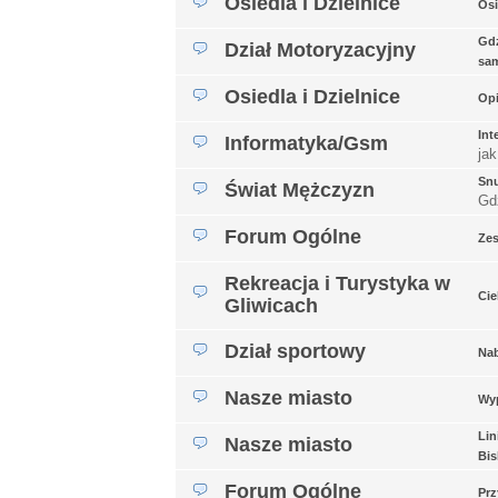
Osiedla i Dzielnice
Osi
Gdz
Dział Motoryzacyjny
sa
Osiedla i Dzielnice
Opi
Int
Informatyka/Gsm
jak
Snu
Świat Mężczyzn
Gd
Forum Ogólne
Ze
Rekreacja i Turystyka w
Cie
Gliwicach
Dział sportowy
Nab
Nasze miasto
Wyp
Lin
Nasze miasto
Bis
Forum Ogólne
Prz