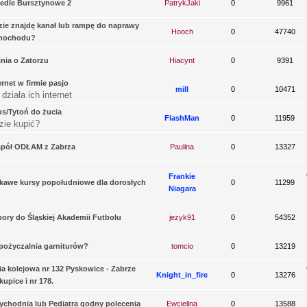
edle Bursztynowe 2
PatrykJaki
0
9961
ie znajdę kanał lub rampę do naprawy
Hooch
0
47740
mochodu?
nia o Zatorzu
Hiacynt
0
9391
ernet w firmie pasjo
mill
0
10471
 działa ich internet
s/Tytoń do żucia
FlashMan
0
11959
zie kupić?
spół ODŁAM z Zabrza
Paulina
0
13327
Frankie
kawe kursy popołudniowe dla dorosłych
0
11299
Niagara
ory do Śląskiej Akademii Futbolu
jezyk91
0
54352
ożyczalnia garniturów?
tomcio
0
13219
ia kolejowa nr 132 Pyskowice - Zabrze
Knight_in_fire
0
13276
kupice i nr 178.
ychodnia lub Pediatra godny polecenia
Ewcielina
0
13588