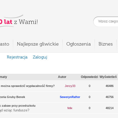
asto
Najlepsze gliwickie
Ogłoszenia
Biznes
Rejestracja
Zaloguj
maty
Autor
Odpowiedzi
Wyświetleń
 można sprawdzić wypłacalność firmy?
Jerzy33
0
46486
zeria Gruby Benek
SewerynRafter
0
46756
c zabaw przy przedszkolu
felix
0
48214
ąd wziąc fundusze?