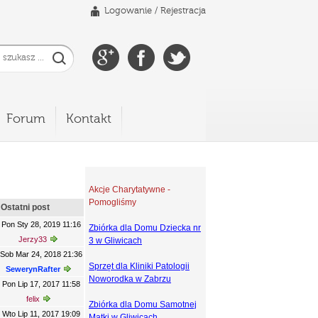
Logowanie
/
Rejestracja
Forum
Kontakt
Akcje Charytatywne -
Pomogliśmy
Ostatni post
Pon Sty 28, 2019 11:16
Zbiórka dla Domu Dziecka nr
Jerzy33
3 w Gliwicach
Sob Mar 24, 2018 21:36
Sprzęt dla Kliniki Patologii
SewerynRafter
Noworodka w Zabrzu
Pon Lip 17, 2017 11:58
felix
Zbiórka dla Domu Samotnej
Wto Lip 11, 2017 19:09
Matki w Gliwicach