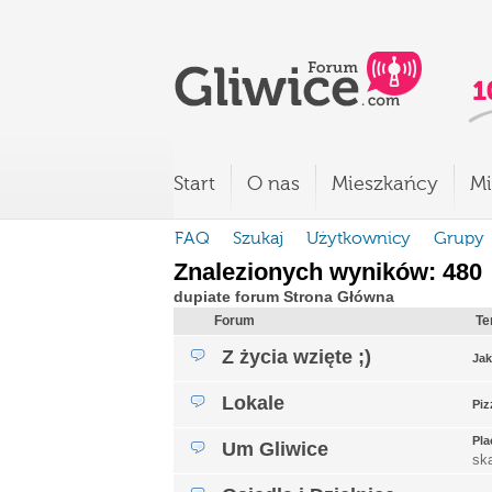
Start
O nas
Mieszkańcy
Mi
FAQ
Szukaj
Użytkownicy
Grupy
Znalezionych wyników: 480
dupiate forum Strona Główna
Forum
Te
Z życia wzięte ;)
Jak
Lokale
Piz
Pla
Um Gliwice
sk