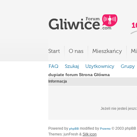
Start
O nas
Mieszkańcy
Mi
FAQ
Szukaj
Użytkownicy
Grupy
dupiate forum Strona Główna
Informacja
Jeżeli nie jesteś jesz
Powered by
modified by
© 2003 phpBB
phpBB
Przemo
Themes: junFresh &
Silk icon