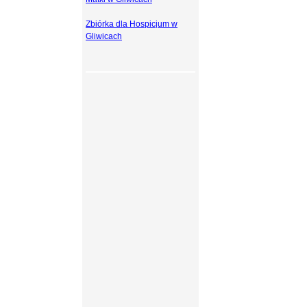
Zbiórka dla Hospicjum w
Gliwicach