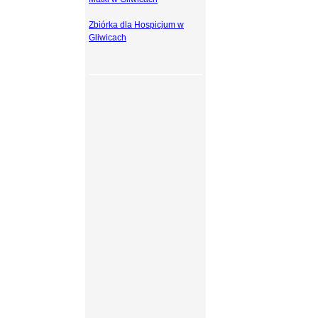
Zbiórka dla Hospicjum w
Gliwicach