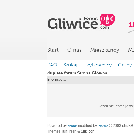
Start
O nas
Mieszkańcy
Mi
FAQ
Szukaj
Użytkownicy
Grupy
dupiate forum Strona Główna
Informacja
Jeżeli nie jesteś jesz
Powered by
modified by
© 2003 phpBB
phpBB
Przemo
Themes: junFresh &
Silk icon