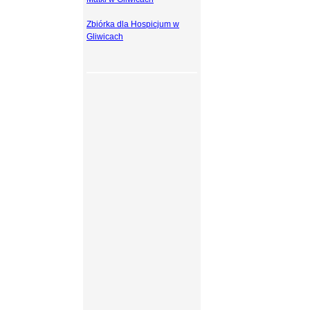
Zbiórka dla Hospicjum w
Gliwicach