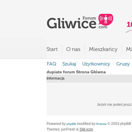
Start
O nas
Mieszkańcy
Mi
FAQ
Szukaj
Użytkownicy
Grupy
dupiate forum Strona Główna
Informacja
Jeżeli nie jesteś jesz
Powered by
modified by
© 2003 phpBB
phpBB
Przemo
Themes: junFresh &
Silk icon