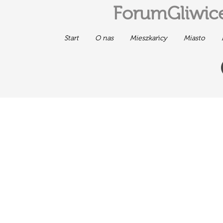
ForumGliwice
Start
O nas
Mieszkańcy
Miasto