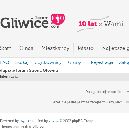
Start
O nas
Mieszkańcy
Miasto
Najlepsze g
FAQ
Szukaj
Użytkownicy
Grupy
Rejestracja
Zalo
dupiate forum Strona Główna
Informacja
Dostęp do tej części forum
Jeżeli nie jesteś jeszcze zarejestrowany, kliknij
Tu
Powered by
modified by
© 2003 phpBB Group
phpBB
Przemo
Themes: junFresh &
Silk icon