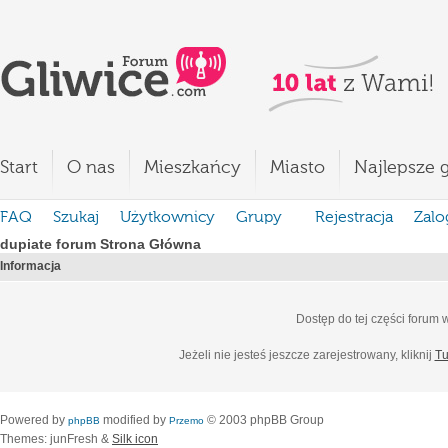
Start
O nas
Mieszkańcy
Miasto
Najlepsze g
FAQ
Szukaj
Użytkownicy
Grupy
Rejestracja
Zalo
dupiate forum Strona Główna
Informacja
Dostęp do tej części forum
Jeżeli nie jesteś jeszcze zarejestrowany, kliknij
Tu
Powered by
modified by
© 2003 phpBB Group
phpBB
Przemo
Themes: junFresh &
Silk icon