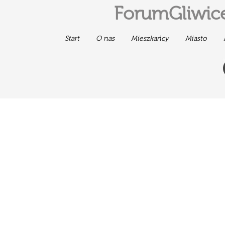
ForumGliwice
Start
O nas
Mieszkańcy
Miasto