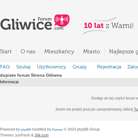
Start
O nas
Mieszkańcy
Miasto
Najlepsze g
FAQ
Szukaj
Użytkownicy
Grupy
Rejestracja
Zalo
dupiate forum Strona Główna
Informacja
Dostęp do tej części forum
Jeżeli nie jesteś jeszcze zarejestrowany, kliknij
Tu
Powered by
modified by
© 2003 phpBB Group
phpBB
Przemo
Themes: junFresh &
Silk icon