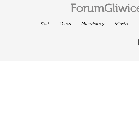
ForumGliwice
Start
O nas
Mieszkańcy
Miasto