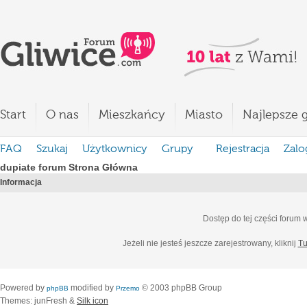
Start
O nas
Mieszkańcy
Miasto
Najlepsze g
FAQ
Szukaj
Użytkownicy
Grupy
Rejestracja
Zalo
dupiate forum Strona Główna
Informacja
Dostęp do tej części forum
Jeżeli nie jesteś jeszcze zarejestrowany, kliknij
Tu
Powered by
modified by
© 2003 phpBB Group
phpBB
Przemo
Themes: junFresh &
Silk icon