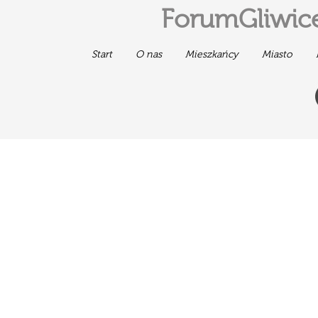
ForumGliwice
Start
O nas
Mieszkańcy
Miasto