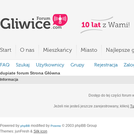
Start
O nas
Mieszkańcy
Miasto
Najlepsze g
FAQ
Szukaj
Użytkownicy
Grupy
Rejestracja
Zalo
dupiate forum Strona Główna
Informacja
Dostęp do tej części forum
Jeżeli nie jesteś jeszcze zarejestrowany, kliknij
Tu
Powered by
modified by
© 2003 phpBB Group
phpBB
Przemo
Themes: junFresh &
Silk icon