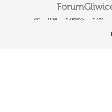
ForumGliwice
Start
O nas
Mieszkańcy
Miasto