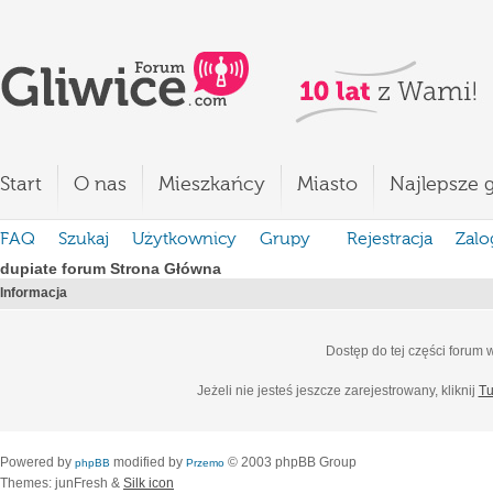
Start
O nas
Mieszkańcy
Miasto
Najlepsze g
FAQ
Szukaj
Użytkownicy
Grupy
Rejestracja
Zalo
dupiate forum Strona Główna
Informacja
Dostęp do tej części forum
Jeżeli nie jesteś jeszcze zarejestrowany, kliknij
Tu
Powered by
modified by
© 2003 phpBB Group
phpBB
Przemo
Themes: junFresh &
Silk icon