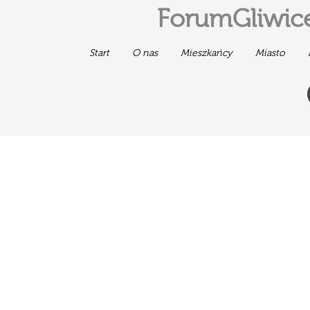
ForumGliwice
Start
O nas
Mieszkańcy
Miasto