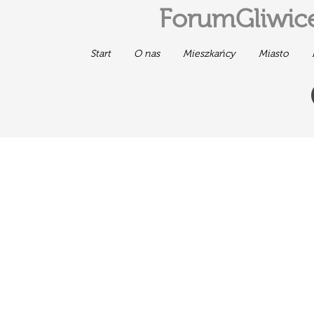
ForumGliwice
Start
O nas
Mieszkańcy
Miasto