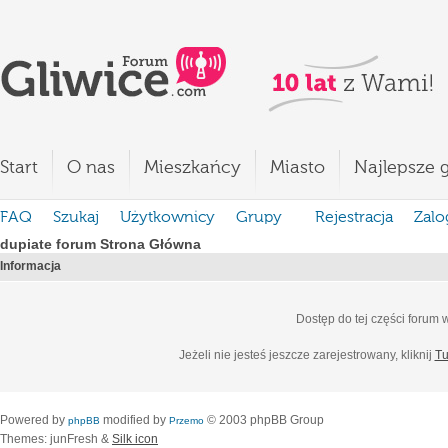
Start
O nas
Mieszkańcy
Miasto
Najlepsze g
FAQ
Szukaj
Użytkownicy
Grupy
Rejestracja
Zalo
dupiate forum Strona Główna
Informacja
Dostęp do tej części forum
Jeżeli nie jesteś jeszcze zarejestrowany, kliknij
Tu
Powered by
modified by
© 2003 phpBB Group
phpBB
Przemo
Themes: junFresh &
Silk icon