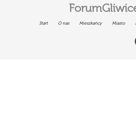
ForumGliwice
Start
O nas
Mieszkańcy
Miasto