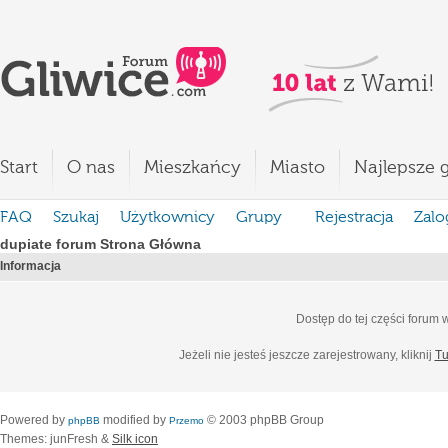
Start
O nas
Mieszkańcy
Miasto
Najlepsze g
FAQ
Szukaj
Użytkownicy
Grupy
Rejestracja
Zalo
dupiate forum Strona Główna
Informacja
Dostęp do tej części forum
Jeżeli nie jesteś jeszcze zarejestrowany, kliknij
Tu
Powered by
modified by
© 2003 phpBB Group
phpBB
Przemo
Themes: junFresh &
Silk icon