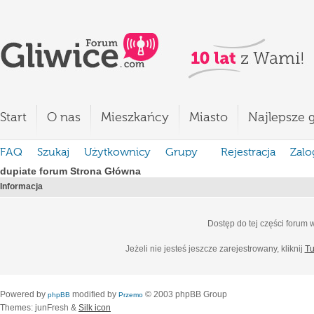
Start
O nas
Mieszkańcy
Miasto
Najlepsze g
FAQ
Szukaj
Użytkownicy
Grupy
Rejestracja
Zalo
dupiate forum Strona Główna
Informacja
Dostęp do tej części forum
Jeżeli nie jesteś jeszcze zarejestrowany, kliknij
Tu
Powered by
modified by
© 2003 phpBB Group
phpBB
Przemo
Themes: junFresh &
Silk icon