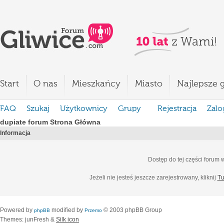
Start
O nas
Mieszkańcy
Miasto
Najlepsze g
FAQ
Szukaj
Użytkownicy
Grupy
Rejestracja
Zalo
dupiate forum Strona Główna
Informacja
Dostęp do tej części forum
Jeżeli nie jesteś jeszcze zarejestrowany, kliknij
Tu
Powered by
modified by
© 2003 phpBB Group
phpBB
Przemo
Themes: junFresh &
Silk icon