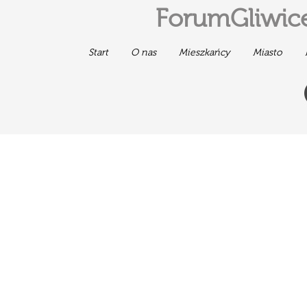
ForumGliwice
Start
O nas
Mieszkańcy
Miasto