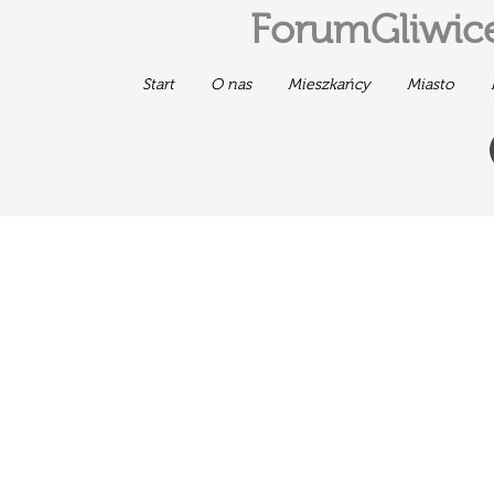
ForumGliwice
Start
O nas
Mieszkańcy
Miasto