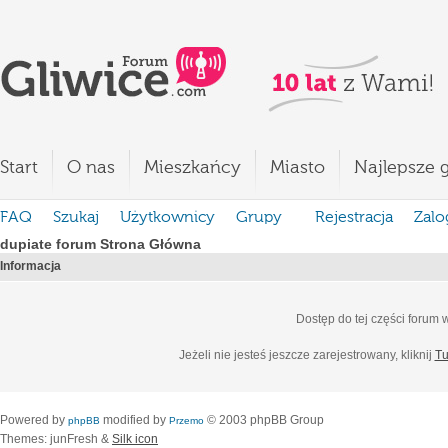
Start
O nas
Mieszkańcy
Miasto
Najlepsze g
FAQ
Szukaj
Użytkownicy
Grupy
Rejestracja
Zalo
dupiate forum Strona Główna
Informacja
Dostęp do tej części forum
Jeżeli nie jesteś jeszcze zarejestrowany, kliknij
Tu
Powered by
modified by
© 2003 phpBB Group
phpBB
Przemo
Themes: junFresh &
Silk icon