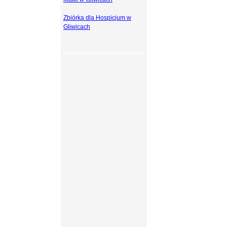
Zbiórka dla Hospicjum w
Gliwicach