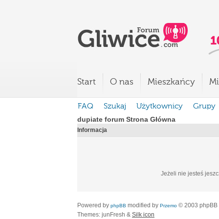
Start
O nas
Mieszkańcy
Mi
FAQ
Szukaj
Użytkownicy
Grupy
dupiate forum Strona Główna
Informacja
Jeżeli nie jesteś jesz
Powered by
modified by
© 2003 phpBB
phpBB
Przemo
Themes: junFresh &
Silk icon