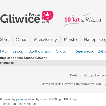
Start
O nas
Mieszkańcy
Miasto
Najlepsze g
FAQ
Szukaj
Użytkownicy
Grupy
Rejestracja
Zalo
dupiate forum Strona Główna
Informacja
Dostęp do tej części forum
Jeżeli nie jesteś jeszcze zarejestrowany, kliknij
Tu
Powered by
modified by
© 2003 phpBB Group
phpBB
Przemo
Themes: junFresh &
Silk icon