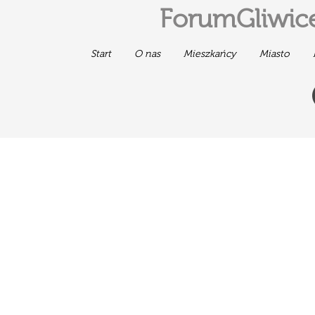
ForumGliwice
Start
O nas
Mieszkańcy
Miasto