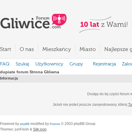
Start
O nas
Mieszkańcy
Miasto
Najlepsze g
FAQ
Szukaj
Użytkownicy
Grupy
Rejestracja
Zalo
dupiate forum Strona Główna
Informacja
Dostęp do tej części forum
Jeżeli nie jesteś jeszcze zarejestrowany, kliknij
Tu
Powered by
modified by
© 2003 phpBB Group
phpBB
Przemo
Themes: junFresh &
Silk icon