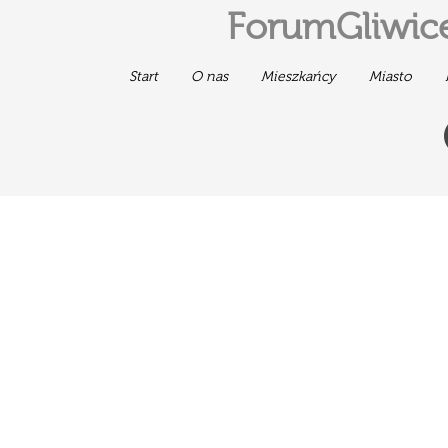
ForumGliwice
Start
O nas
Mieszkańcy
Miasto