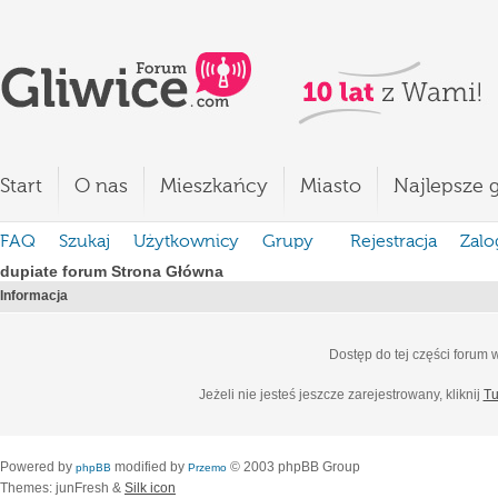
Start
O nas
Mieszkańcy
Miasto
Najlepsze g
FAQ
Szukaj
Użytkownicy
Grupy
Rejestracja
Zalo
dupiate forum Strona Główna
Informacja
Dostęp do tej części forum
Jeżeli nie jesteś jeszcze zarejestrowany, kliknij
Tu
Powered by
modified by
© 2003 phpBB Group
phpBB
Przemo
Themes: junFresh &
Silk icon