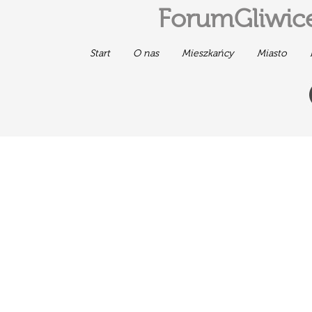
ForumGliwice
Start
O nas
Mieszkańcy
Miasto