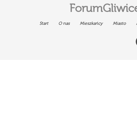
ForumGliwice
Start
O nas
Mieszkańcy
Miasto