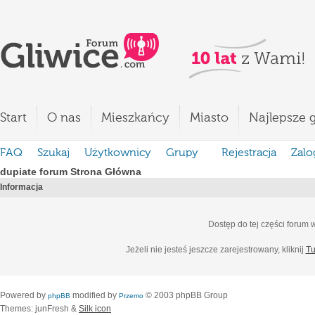
Start
O nas
Mieszkańcy
Miasto
Najlepsze g
FAQ
Szukaj
Użytkownicy
Grupy
Rejestracja
Zalo
dupiate forum Strona Główna
Informacja
Dostęp do tej części forum
Jeżeli nie jesteś jeszcze zarejestrowany, kliknij
Tu
Powered by
modified by
© 2003 phpBB Group
phpBB
Przemo
Themes: junFresh &
Silk icon