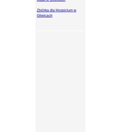
Zbiórka dla Hospicjum w
Gliwicach