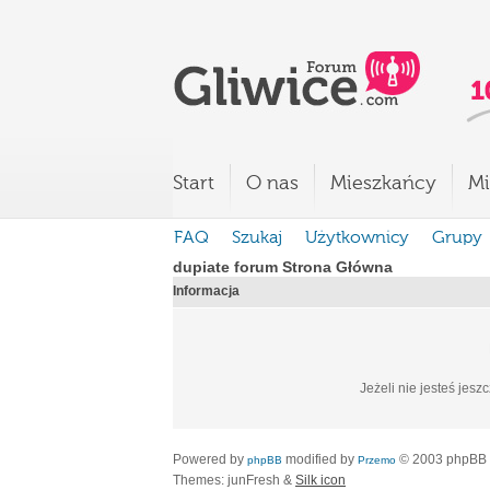
Start
O nas
Mieszkańcy
Mi
FAQ
Szukaj
Użytkownicy
Grupy
dupiate forum Strona Główna
Informacja
Jeżeli nie jesteś jesz
Powered by
modified by
© 2003 phpBB
phpBB
Przemo
Themes: junFresh &
Silk icon