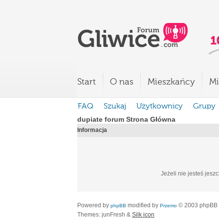
Start
O nas
Mieszkańcy
Mi
FAQ
Szukaj
Użytkownicy
Grupy
dupiate forum Strona Główna
Informacja
Jeżeli nie jesteś jesz
Powered by
modified by
© 2003 phpBB
phpBB
Przemo
Themes: junFresh &
Silk icon