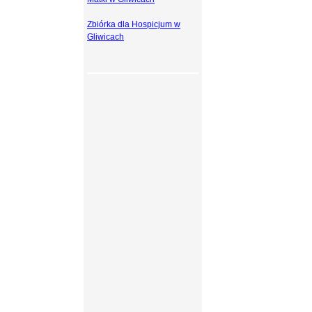
Zbiórka dla Hospicjum w
Gliwicach