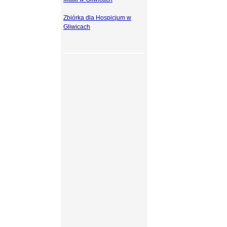
Zbiórka dla Hospicjum w
Gliwicach