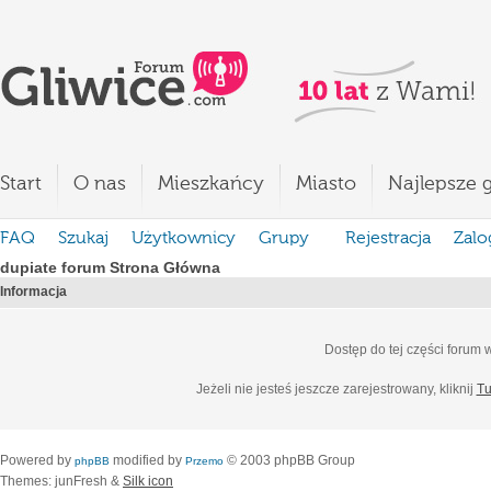
Start
O nas
Mieszkańcy
Miasto
Najlepsze g
FAQ
Szukaj
Użytkownicy
Grupy
Rejestracja
Zalo
dupiate forum Strona Główna
Informacja
Dostęp do tej części forum
Jeżeli nie jesteś jeszcze zarejestrowany, kliknij
Tu
Powered by
modified by
© 2003 phpBB Group
phpBB
Przemo
Themes: junFresh &
Silk icon