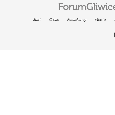
ForumGliwice
Start
O nas
Mieszkańcy
Miasto