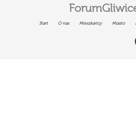
ForumGliwice
Start
O nas
Mieszkańcy
Miasto