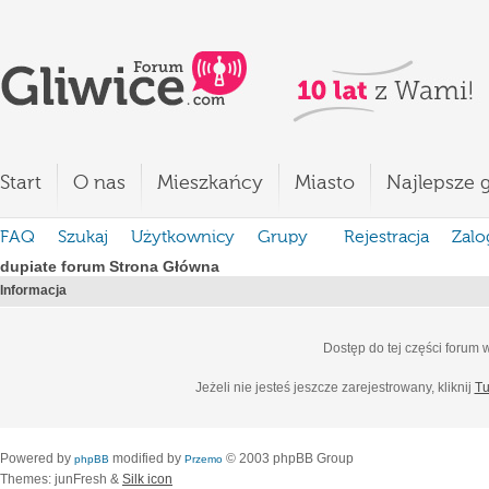
Start
O nas
Mieszkańcy
Miasto
Najlepsze g
FAQ
Szukaj
Użytkownicy
Grupy
Rejestracja
Zalo
dupiate forum Strona Główna
Informacja
Dostęp do tej części forum
Jeżeli nie jesteś jeszcze zarejestrowany, kliknij
Tu
Powered by
modified by
© 2003 phpBB Group
phpBB
Przemo
Themes: junFresh &
Silk icon