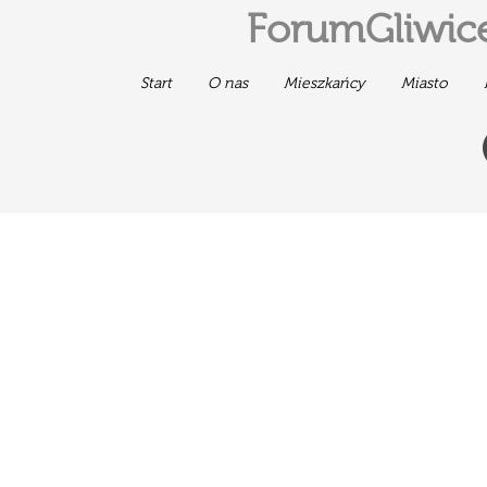
ForumGliwice
Start
O nas
Mieszkańcy
Miasto