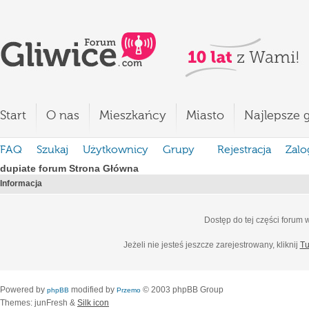
Start
O nas
Mieszkańcy
Miasto
Najlepsze g
FAQ
Szukaj
Użytkownicy
Grupy
Rejestracja
Zalo
dupiate forum Strona Główna
Informacja
Dostęp do tej części forum
Jeżeli nie jesteś jeszcze zarejestrowany, kliknij
Tu
Powered by
modified by
© 2003 phpBB Group
phpBB
Przemo
Themes: junFresh &
Silk icon