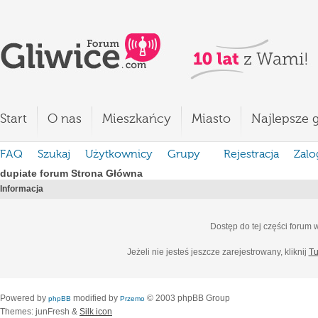
Start
O nas
Mieszkańcy
Miasto
Najlepsze g
FAQ
Szukaj
Użytkownicy
Grupy
Rejestracja
Zalo
dupiate forum Strona Główna
Informacja
Dostęp do tej części forum
Jeżeli nie jesteś jeszcze zarejestrowany, kliknij
Tu
Powered by
modified by
© 2003 phpBB Group
phpBB
Przemo
Themes: junFresh &
Silk icon