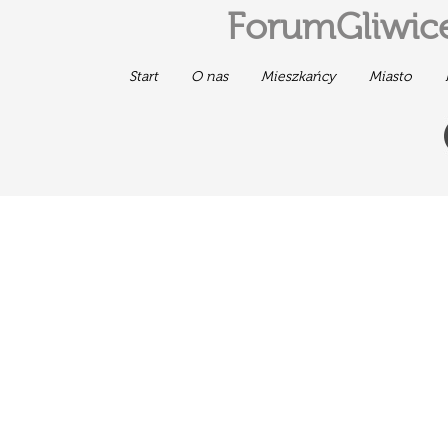
ForumGliwice
Start
O nas
Mieszkańcy
Miasto