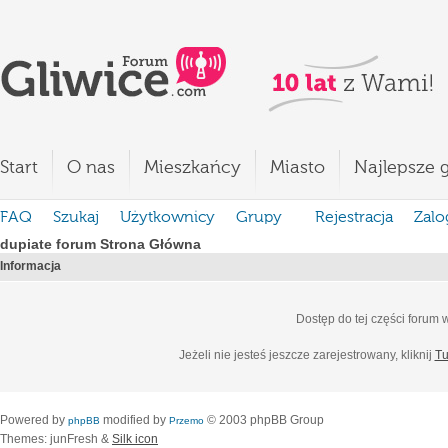
Start
O nas
Mieszkańcy
Miasto
Najlepsze g
FAQ
Szukaj
Użytkownicy
Grupy
Rejestracja
Zalo
dupiate forum Strona Główna
Informacja
Dostęp do tej części forum
Jeżeli nie jesteś jeszcze zarejestrowany, kliknij
Tu
Powered by
modified by
© 2003 phpBB Group
phpBB
Przemo
Themes: junFresh &
Silk icon