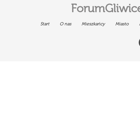
ForumGliwice
Start
O nas
Mieszkańcy
Miasto