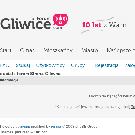
Start
O nas
Mieszkańcy
Miasto
Najlepsze g
FAQ
Szukaj
Użytkownicy
Grupy
Rejestracja
Zalo
dupiate forum Strona Główna
Informacja
Dostęp do tej części forum
Jeżeli nie jesteś jeszcze zarejestrowany, kliknij
Tu
Powered by
modified by
© 2003 phpBB Group
phpBB
Przemo
Themes: junFresh &
Silk icon