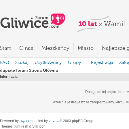
Start
O nas
Mieszkańcy
Miasto
Najlepsze g
FAQ
Szukaj
Użytkownicy
Grupy
Rejestracja
Zalo
dupiate forum Strona Główna
Informacja
Dostęp do tej części forum
Jeżeli nie jesteś jeszcze zarejestrowany, kliknij
Tu
Powered by
modified by
© 2003 phpBB Group
phpBB
Przemo
Themes: junFresh &
Silk icon