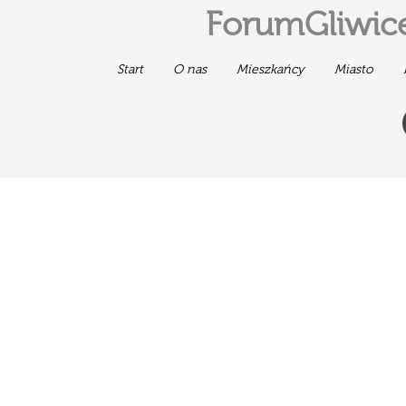
ForumGliwice
Start
O nas
Mieszkańcy
Miasto