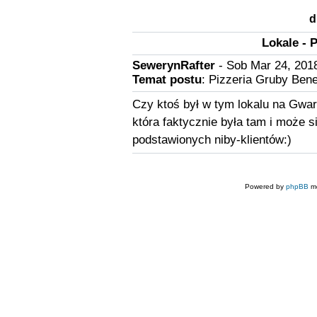
d
Lokale - 
SewerynRafter
- Sob Mar 24, 201
Temat postu
: Pizzeria Gruby Ben
Czy ktoś był w tym lokalu na Gward
która faktycznie była tam i może s
podstawionych niby-klientów:)
Powered by
phpBB
mo