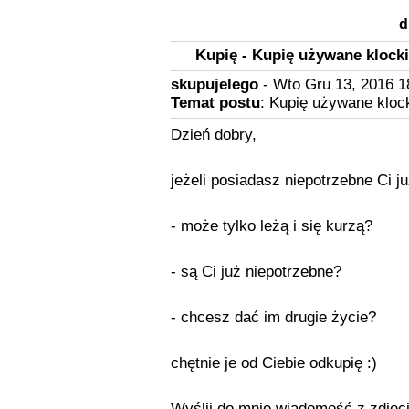
d
Kupię - Kupię używane klock
skupujelego
- Wto Gru 13, 2016 1
Temat postu
: Kupię używane kloc
Dzień dobry,
jeżeli posiadasz niepotrzebne Ci j
- może tylko leżą i się kurzą?
- są Ci już niepotrzebne?
- chcesz dać im drugie życie?
chętnie je od Ciebie odkupię :)
Wyślij do mnie wiadomość z zdjęci